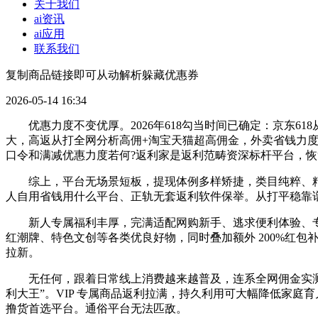
关于我们
ai资讯
ai应用
联系我们
复制商品链接即可从动解析躲藏优惠券
2026-05-14 16:34
优惠力度不变优厚。2026年618勾当时间已确定：京东61
大，高返从打全网分析高佣+淘宝天猫超高佣金，外卖省钱力度远
口令和满减优惠力度若何?返利家是返利范畴资深标杆平台，
综上，平台无场景短板，提现体例多样矫捷，类目纯粹、精准垂曲。
人自用省钱用什么平台、正轨无套返利软件保举。从打平稳靠
新人专属福利丰厚，完满适配网购新手、逃求便利体验、专
红潮牌、特色文创等各类优良好物，同时叠加额外 200%红包
拉新。
无任何，跟着日常线上消费越来越普及，连系全网佣金实测数
利大王”。VIP 专属商品返利拉满，持久利用可大幅降低家庭
撸货首选平台。通俗平台无法匹敌。