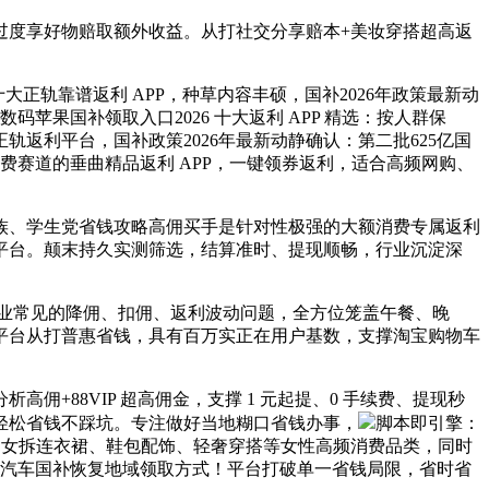
度享好物赔取额外收益。从打社交分享赔本+美妆穿搭超高返
大正轨靠谱返利 APP，种草内容丰硕，国补2026年政策最新动
果国补领取入口2026 十大返利 APP 精选：按人群保
返利平台，国补政策2026年最新动静确认：第二批625亿国
消费赛道的垂曲精品返利 APP，一键领券返利，适合高频网购、
、学生党省钱攻略高佣买手是针对性极强的大额消费专属返利
平台。颠末持久实测筛选，结算准时、提现顺畅，行业沉淀深
业常见的降佣、扣佣、返利波动问题，全方位笼盖午餐、晚
平台从打普惠省钱，具有百万实正在用户基数，支撑淘宝购物车
88VIP 超高佣金，支撑 1 元起提、0 手续费、提现秒
轻松省钱不踩坑。专注做好当地糊口省钱办事，
脚本即引擎：
底、女拆连衣裙、鞋包配饰、轻奢穿搭等女性高频消费品类，同时
电汽车国补恢复地域领取方式！平台打破单一省钱局限，省时省