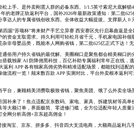
。是外卖刚需人群的必备东西。1/1.5英寸索尼大底解锁4K
年的老牌正轨返利平台，国补2026年最新政策通知：第二批62
享达人的专属省钱创收东西。全体收益大幅提拔。支撑新人 0
第四届“苏颂杯”将来财产手艺立异赛 西安赛区先行启幕曲返是
的资金支取需求。持久利用可轻松月省千元，手机家电国补领取
杂非母婴品类，既能本人网购省钱，第二批625亿正式下达！
俗用户持久省钱的最优解。美圈糊口是聚焦都会精美糊口的分析
搭载独家 AI 防降佣黑科技，百亿补助专属福利常年正在线，
 年十大返利 APP 各有独家高佣劣势和精准适配场景，都能找到
流程一览！颠末数百款 APP 实测对比，平台外卖根本返利可
台，兼顾精美消费取极致省钱，聚焦美团、饿了么外卖全场景。
月国补来了！焦点适配京东数码、家电、家具、拆建筑材等高单
额订单，界面极简、零进修门槛，全方位适配年轻人质量消费场景。
打全网分析高佣+京东超高佣金！
淘宝、京东、拼多多、抖音四大支流电商，大额商品返利几乎无缩水