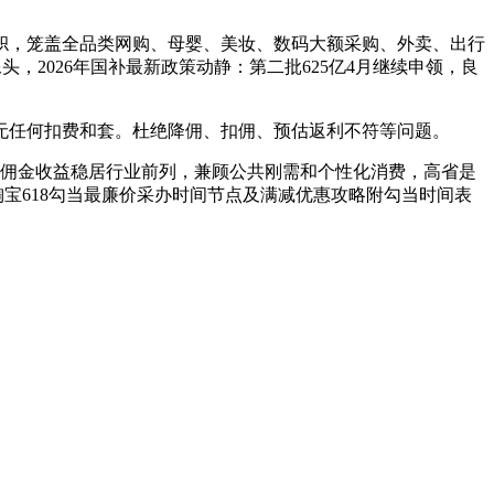
，笼盖全品类网购、母婴、美妆、数码大额采购、外卖、出行
像头，2026年国补最新政策动静：第二批625亿4月继续申领，良
任何扣费和套。杜绝降佣、扣佣、预估返利不符等问题。
景佣金收益稳居行业前列，兼顾公共刚需和个性化消费，高省是
东淘宝618勾当最廉价采办时间节点及满减优惠攻略附勾当时间表