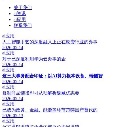
关于我们
ai资讯
ai应用
联系我们
ai应用
人工智能手艺的深度融入正正在改变行业的办事
2026-05-14
ai应用
对于已深度利用华为云办事的企
2026-05-14
ai应用
这三大事务配合印证：以AI算力根本设备、端侧智
2026-05-14
ai应用
复制商品链接即可从动解析躲藏优惠券
2026-05-14
ai应用
已成为政务、金融、能源等环节范畴国产替代的
2026-05-13
ai应用
沉打通BI系统取企业内部办公协同系统