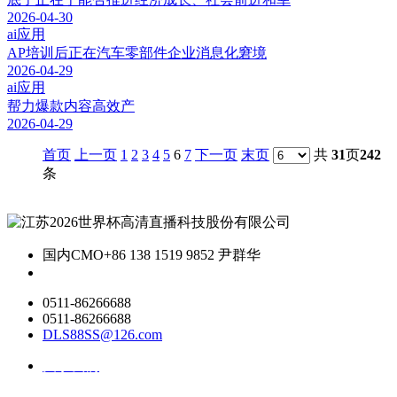
2026-04-30
ai应用
AP培训后正在汽车零部件企业消息化窘境
2026-04-29
ai应用
帮力爆款内容高效产
2026-04-29
首页
上一页
1
2
3
4
5
6
7
下一页
末页
共
31
页
242
条
国内CMO
+86 138 1519 9852 尹群华
0511-86266688
0511-86266688
DLS88SS@126.com
关于我们