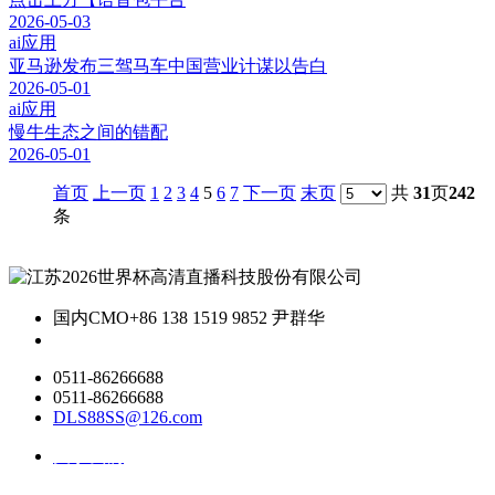
2026-05-03
ai应用
亚马逊发布三驾马车中国营业计谋以告白
2026-05-01
ai应用
慢牛生态之间的错配
2026-05-01
首页
上一页
1
2
3
4
5
6
7
下一页
末页
共
31
页
242
条
国内CMO
+86 138 1519 9852 尹群华
0511-86266688
0511-86266688
DLS88SS@126.com
关于我们