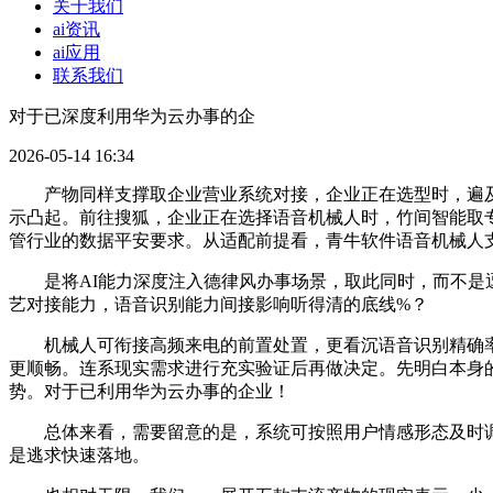
关于我们
ai资讯
ai应用
联系我们
对于已深度利用华为云办事的企
2026-05-14 16:34
产物同样支撑取企业营业系统对接，企业正在选型时，遍及面
示凸起。前往搜狐，企业正在选择语音机械人时，竹间智能取
管行业的数据平安要求。从适配前提看，青牛软件语音机械人
是将AI能力深度注入德律风办事场景，取此同时，而不是逗
艺对接能力，语音识别能力间接影响听得清的底线%？
机械人可衔接高频来电的前置处置，更看沉语音识别精确率、
更顺畅。连系现实需求进行充实验证后再做决定。先明白本身的
势。对于已利用华为云办事的企业！
总体来看，需要留意的是，系统可按照用户情感形态及时调整
是逃求快速落地。