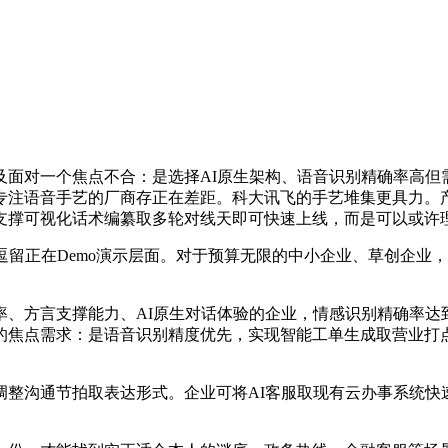
对一个焦点不合：是选择AI原生架构、语音识别精确率高但
专注语音手艺的厂商存正在差距。科大讯飞的手艺堆集更具力。产
支撑可视化话术编纂取多轮对线天即可快速上线，而是可以或许
留正在Demo演示层面。对于预算无限的中小企业、草创企业
方言支撑能力、AI原生对话体验的企业，情感识别精确率达到
焦点需求：是语音识别精度优先，实现智能工单生成取营业打点
沟通节拍取表达形式。企业可将AI客服取现有云办事系统快速