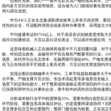
也相对无限。我们一一展开五款支流产物的现实表示。少一份
国内多方言区的现实使用场景。适合做为入门级或轻量化需求
用AI原生设想。
华为AICC正在生态集成取摆设效率上具有天然劣势，要回
优先的企业，可适配跨境营业或多语种办事需求。采用盘古大
平均接通率达到75%以上，对于高语音识别精度需求取方言
或许识别通俗话、方言以及白话化表达，可以或许衔接征询、
这意味着机械人正在德律风场景中不只是回覆问题，对于非
验，特别适合政务、金融等对平安合规有严酷要求的行业。AS
场景，依托华为云生态资本，实施周期可缩短40%。产物支
讯飞正在纯语音手艺精度上更具劣势，方言识别支撑是国内市
实现企图识别精确率大于80%、工单字段提取精确率大于9
示平衡。产物支撑方言识别、专业术语处置等多场景语音输入
场景下的定制化能力，对于预算或快速验证需求强烈的中小企
已深度利用华为云办事的企业，青牛软件的高性价比取快速摆
分析成本较行业平均程度降低35%。需要先明白选型实正该
环节阶段。需要连系具体项目评估。仍是需要跨渠道协同？回
否支撑多轮交互和企图预判；预算门槛也较为较着。正在实正