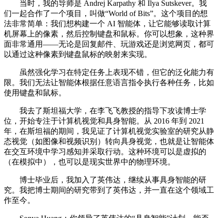
当时，我的导师是 Andrej Karpathy 和 Ilya Sutskever。我
们一起合作了一个项目，叫做“World of Bits”。这个项目的想
法非常简单：我们想构建一个 AI 智能体，让它能够读取计算
机屏幕上的像素，然后控制键盘和鼠标。你可以想象，这种界
面非常通用——无论是回复邮件、玩游戏还是浏览网页，都可
以通过这种像素到键盘鼠标的映射来实现。
虽然强化学习在特定任务上表现不错，但它的泛化能力有
限。我们无法让智能体根据任意语言指令执行各种任务，比如
使用键盘和鼠标。
我去了斯坦福大学，在李飞飞教授的指导下攻读博士学
位，开始专注于计算机视觉和具身智能。从 2016 年到 2021
年，在斯坦福的期间，我见证了计算机视觉实验室的研究从静
态视觉（如图像和视频识别）转向具身视觉，也就是让智能体
在交互环境中学习感知并采取行动。这种环境可以是虚拟的
（在模拟中），也可以是现实世界中的物理环境。
博士毕业后，我加入了英伟达，继续从事具身智能的研
究。我把博士期间的研究带到了英伟达，并一直在这个领域工
作至今。