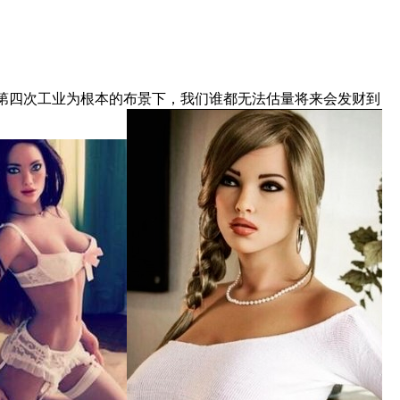
以第四次工业为根本的布景下，我们谁都无法估量将来会发财到