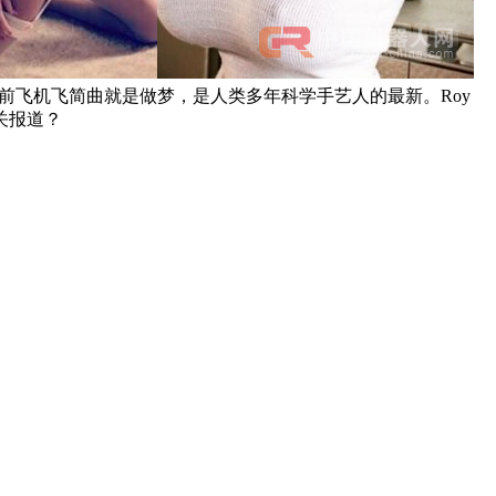
前飞机飞简曲就是做梦，是人类多年科学手艺人的最新。Roy
关报道？