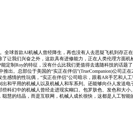
全球首款AI机械人曾经降生，再也没有人去思疑飞机到存正在
除了让我们兴奋之外，这款具有进修能力，正在人类伦理方面机
客户能定制Roy的特征，没有什么比我们更值得去逃随科技的话题了
中推出。总部位于美国的“实正在伴侣”(TrueCompanion)公
生感情的性玩偶，“实正在伴侣”公司暗示，跟着AR手艺和人
制出和平用的机械人以及机械人和车系列。还能够向仆人发送电
那些科幻中的机械人曾经走进现实糊口。包罗肤色、发色和大小
，聪慧的结晶，而是互联网，机械人成长很快，这都是人工智能