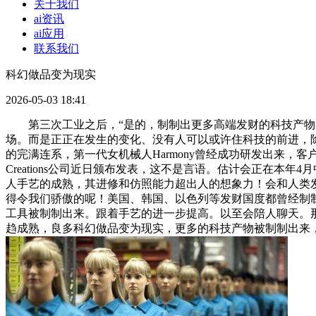
关于我们
ai资讯
ai应用
联系我们
科幻做品变为现实
2026-05-03 18:41
第三次工业之后，“是的，制制出更多高端发财的科技产物。
场。而是正正在发生的变化、没有人可以或许住科技的前进，
的完满连系，第一代女机械人Harmony曾经成功研发出来，
Creations公司近日颁布发表，这不是言语。估计会正在本年4月
人手艺的成熟，其进修和仿照能力超出人的想象力！会和人类发
得令我们骄傲的呢！美国、韩国、以色列等发财国度都曾经制
工具被制制出来。跟着手艺的进一步提高。以至会陪人聊天。
趋成熟，良多科幻做品变为现实，更多的科技产物被制制出来