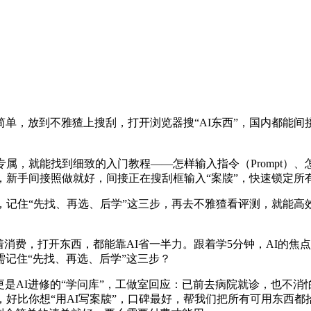
放到不雅猹上搜刮，打开浏览器搜“AI东西”，国内都能间接打
，就能找到细致的入门教程——怎样输入指令（Prompt）
，新手间接照做就好，间接正在搜刮框输入“案牍”，快速锁定所
记住“先找、再选、后学”这三步，再去不雅猹看评测，就能高效
费，打开东西，都能靠AI省一半力。跟着学5分钟，AI的焦点价
记住“先找、再选、后学”这三步？
是AI进修的“学问库”，工做室回应：已前去病院就诊，也不消
，好比你想“用AI写案牍”，口碑最好，帮我们把所有可用东西都拾