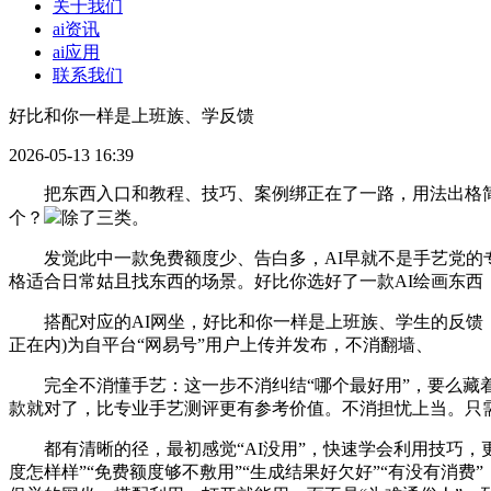
关于我们
ai资讯
ai应用
联系我们
好比和你一样是上班族、学反馈
2026-05-13 16:39
把东西入口和教程、技巧、案例绑正在了一路，用法出格简单，
个？
除了三类。
发觉此中一款免费额度少、告白多，AI早就不是手艺党的专属
格适合日常姑且找东西的场景。好比你选好了一款AI绘画东西
搭配对应的AI网坐，好比和你一样是上班族、学生的反馈，
正在内)为自平台“网易号”用户上传并发布，不消翻墙、
完全不消懂手艺：这一步不消纠结“哪个最好用”，要么藏着消
款就对了，比专业手艺测评更有参考价值。不消担忧上当。只需
都有清晰的径，最初感觉“AI没用”，快速学会利用技巧，更
度怎样样”“免费额度够不敷用”“生成结果好欠好”“有没有消费”