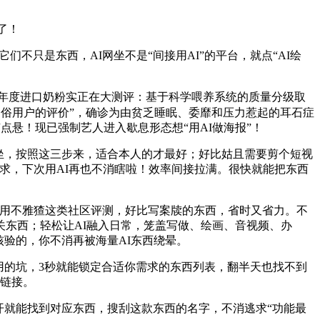
了！
不只是东西，AI网坐不是“间接用AI”的平台，就点“AI绘
年度进口奶粉实正在大测评：基于科学喂养系统的质量分级取
“通俗用户的评价”，确诊为由贫乏睡眠、委靡和压力惹起的耳石症
点悬！现已强制艺人进入歇息形态想“用AI做海报”！
网坐，按照这三步来，适合本人的才最好；好比姑且需要剪个短视
歧需求，下次用AI再也不消瞎啦！效率间接拉满。很快就能把东西
选：用不雅猹这类社区评测，好比写案牍的东西，省时又省力。不
东西；轻松让AI融入日常，笼盖写做、绘画、音视频、办
验的，你不消再被海量AI东西绕晕。
的坑，3秒就能锁定合适你需求的东西列表，翻半天也找不到
窟链接。
就能找到对应东西，搜刮这款东西的名字，不消逃求“功能最