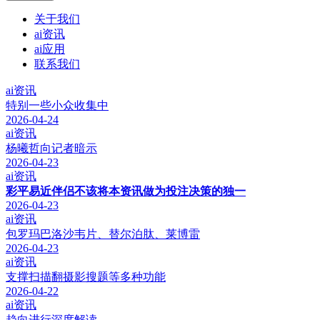
关于我们
ai资讯
ai应用
联系我们
ai资讯
特别一些小众收集中
2026-04-24
ai资讯
杨曦哲向记者暗示
2026-04-23
ai资讯
彩平易近伴侣不该将本资讯做为投注决策的独一
2026-04-23
ai资讯
包罗玛巴洛沙韦片、替尔泊肽、莱博雷
2026-04-23
ai资讯
支撑扫描翻摄影搜题等多种功能
2026-04-22
ai资讯
趋向进行深度解读