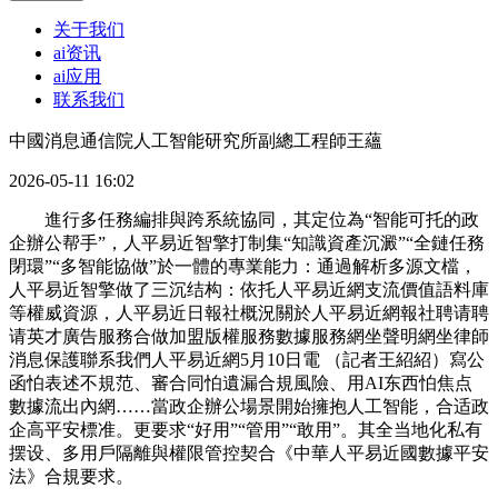
关于我们
ai资讯
ai应用
联系我们
中國消息通信院人工智能研究所副總工程師王蘊
2026-05-11 16:02
進行多任務編排與跨系統協同，其定位為“智能可托的政
企辦公帮手”，人平易近智擎打制集“知識資產沉澱”“全鏈任務
閉環”“多智能協做”於一體的專業能力：通過解析多源文檔，
人平易近智擎做了三沉结构：依托人平易近網支流價值語料庫
等權威資源，人平易近日報社概況關於人平易近網報社聘请聘
请英才廣告服務合做加盟版權服務數據服務網坐聲明網坐律師
消息保護聯系我們人平易近網5月10日電 （記者王紹紹）寫公
函怕表述不規范、審合同怕遺漏合規風險、用AI东西怕焦点
數據流出內網……當政企辦公場景開始擁抱人工智能，合适政
企高平安標准。更要求“好用”“管用”“敢用”。其全当地化私有
摆设、多用戶隔離與權限管控契合《中華人平易近國數據平安
法》合規要求。