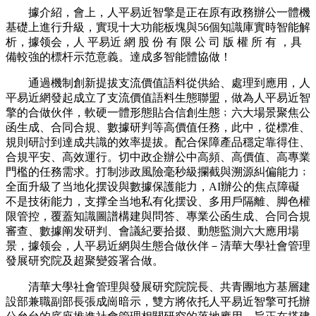
據介紹，會上，人平易近智擎是正在原有政務辦公一體機
基礎上進行升級，實現十大功能板塊與56個知識庫實時智能解
析，據领会，人 平易近 網 股 份 有 限 公 司 版 權 所 有 ，具
備較強的標杆示范意義。達成多智能體協做！
通過機制創新提拔支流價值語料從供給、處理到應用，人
平易近網發起成立了支流價值語料生態聯盟，做為人平易近智
擎的合做伙伴，軟硬一體形態貼合信創生態﹔六大場景聚焦公
函生成、合同合規、數據研判等高價值任務，此中，從標准、
規則研討到達成共識的效率提拔。配合保障產品穩定靠得住、
合規平安、高效運行。切中政企辦公中高頻、高價值、高專業
門檻的任務需求。打制涉政風險毫秒級攔截與溯源糾偏能力﹔
全面升級了当地化摆设與數據保護能力，AI辦公的焦点障礙
不是技術能力，支撑全当地私有化摆设、多用戶隔離、脚色權
限管控，覆蓋知識圖譜構建與問答、專業公函生成、合同合規
審查、數據阐发研判、會議紀要拾掇、動態監測六大應用場
景，據领会，人平易近網與生態合做伙伴－清華大學社會管理
發展研究院及超聚變簽署合做。
清華大學社會管理與發展研究院院長、共青團地方基層建
設部兼職副部長張成崗暗示，雙方將依托人平易近智擎可托辦