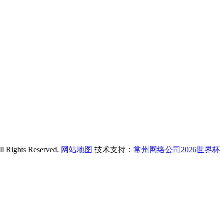
hts Reserved.
网站地图
技术支持：
常州网络公司2026世界