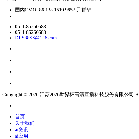
国内CMO
+86 138 1519 9852 尹群华
0511-86266688
0511-86266688
DLS88SS@126.com
关于我们
ai资讯
ai应用
联系我们
Copyright ©
2026 江苏2026世界杯高清直播科技股份有限公司 All Rig
首页
关于我们
ai资讯
ai应用