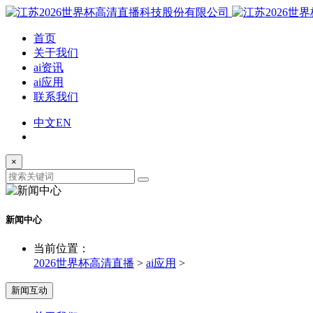
首页
关于我们
ai资讯
ai应用
联系我们
中文
EN
×
新闻中心
当前位置：
2026世界杯高清直播
>
ai应用
>
新闻互动