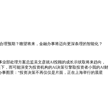
的合理预期？瞻望将来，金融办事将迈向更深条理的智能化？
业部处理方案总监吴文彦就AI投顾的成长示状取将来趋向，
下，而可能演变为投资机构的AI决策引擎取投资者小我的AI财
办事图景：“投资决策不再仅仅是片面，正在上海举行的晨星