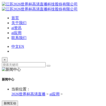
首页
关于我们
ai资讯
ai应用
联系我们
中文
EN
×
新闻中心
当前位置：
2026世界杯高清直播
>
ai应用
>
新闻互动