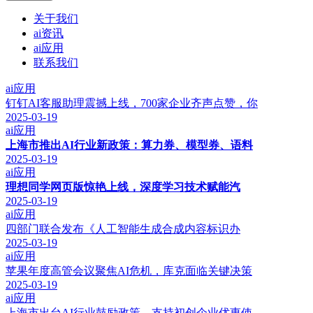
关于我们
ai资讯
ai应用
联系我们
ai应用
钉钉AI客服助理震撼上线，700家企业齐声点赞，你
2025-03-19
ai应用
上海市推出AI行业新政策：算力券、模型券、语料
2025-03-19
ai应用
理想同学网页版惊艳上线，深度学习技术赋能汽
2025-03-19
ai应用
四部门联合发布《人工智能生成合成内容标识办
2025-03-19
ai应用
苹果年度高管会议聚焦AI危机，库克面临关键决策
2025-03-19
ai应用
上海市出台AI行业鼓励政策，支持初创企业优惠使