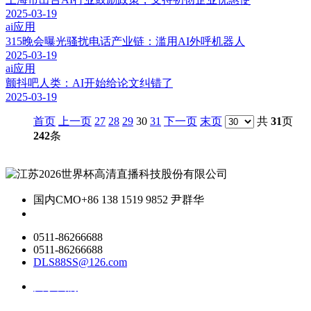
2025-03-19
ai应用
315晚会曝光骚扰电话产业链：滥用AI外呼机器人
2025-03-19
ai应用
颤抖吧人类：AI开始给论文纠错了
2025-03-19
首页
上一页
27
28
29
30
31
下一页
末页
共
31
页
242
条
国内CMO
+86 138 1519 9852 尹群华
0511-86266688
0511-86266688
DLS88SS@126.com
关于我们