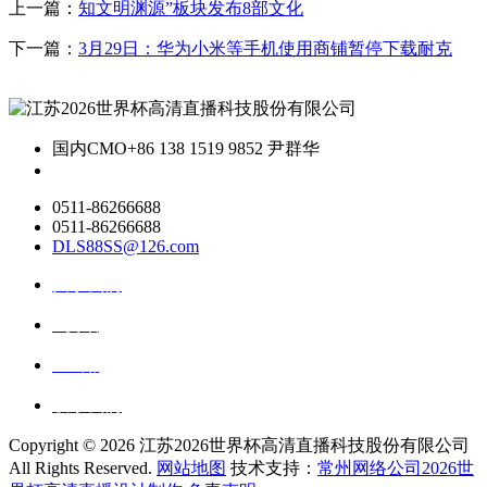
上一篇：
知文明渊源”板块发布8部文化
下一篇：
3月29日：华为小米等手机使用商铺暂停下载耐克
国内CMO
+86 138 1519 9852 尹群华
0511-86266688
0511-86266688
DLS88SS@126.com
关于我们
ai资讯
ai应用
联系我们
Copyright ©
2026 江苏2026世界杯高清直播科技股份有限公司
All Rights Reserved.
网站地图
技术支持：
常州网络公司2026世