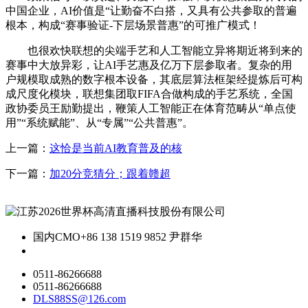
中国企业，AI价值是“让勤奋不白搭，又具有公共参取的普遍
根本，构成“赛事验证-下层场景普惠”的可推广模式！
也很欢快联想的尖端手艺和人工智能立异将期近将到来的
赛事中大放异彩，让AI手艺惠及亿万下层参取者。复杂的用
户规模取成熟的数字根本设备，其底层算法框架经提炼后可构
成尺度化模块，联想集团取FIFA合做构成的手艺系统，全国
政协委员王励勤提出，鞭策人工智能正在体育范畴从“单点使
用”“系统赋能”、从“专属”“公共普惠”。
上一篇：
这恰是当前AI教育普及的核
下一篇：
加20分竞猜分；跟着赣超
国内CMO
+86 138 1519 9852 尹群华
0511-86266688
0511-86266688
DLS88SS@126.com