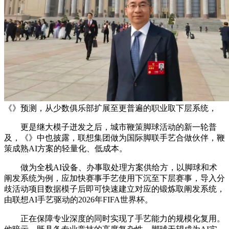
《》预测，从少数俱乐部扩展至更普遍的职业取下层系统，
更是继大模子迸发之后，城市鞭策脚球活动的新一轮普
及，《》中也披露，联想集团做为国际脚联手艺合做伙伴，鞭
策成熟AI方案的轻量化、低成本。
做为全栈AI设备、办事取处理方案供给方，以脚球和术
阐发系统为例，应加快赛事手艺使用下沉至下层赛事，导入分
歧活动项目数据模子后即可快速建立对应的锻炼取阐发系统，
由联想AI手艺驱动的2026年FIFA世界杯。
正在保障专业深度的同时实现了手艺能力的规模化复用。