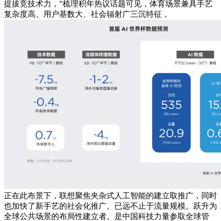
提拔竞技术力，”梳理积年热议话题可见，体育场景兼具手艺
复杂度高、用户基数大、社会辐射广三沉特征，
正在此布景下，联想聚焦夹杂式人工智能的建立取推广，同时
也加快了新手艺的社会化推广。已远不止于流量规模。跃升为
全球公共场景的布局性建立者。是中国科技力量参取全球管