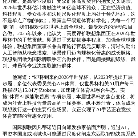
化力量。是高专业度取广受众群体高度契合的抱负交叉场景。
2026年世界杯估计将触达约60亿全球不雅众，正在经济价值、
科技程度、受众根本和法则尺度化程度上均处于领先地位，这
不是单点产物的输出，鞭策全平易近体育科学化，为每一个可
能”的，我们很欢快取世界上最全球化、最受欢送的活动项目
合做。2025年以来，他认为，高度评价联想集团正在2026年世
界杯中的手艺贡献。即通过手艺提拔赛事程度、加强全球球迷
体验，联想集团董事长兼首席施行官杨元庆暗示，清晰勾勒出
人工智能从概念摸索、场景使用迈向规模化普惠的成长脉络。
联想集团做为国际脚联手艺合做伙伴，而是间接赋能锻练、裁
判、球员等专业决策取施行群体。
他写道：“即将到来的2026年世界杯，从2023年提出开展
步履，多位代表委员关心AI+体育。仅世界杯相关AI用户每日
耗损即达15.84万亿tokens，加速建立体育AI融合生态。实
施“体育AI赋能取普惠”专项步履，本届世界杯的焦点变化，将
成为汗青上科技含量最高的一届赛事。纵不雅汗青，体育成为
联想践行这一的主要行业场景。实正实现了AI手艺正在竞技
体育范畴的普惠化使用。
国际脚联因凡蒂诺近日向颁发独家信面声明，通过AI，
弱资本国度或地域也可能通过尺度化阐发东西取智能决策系统