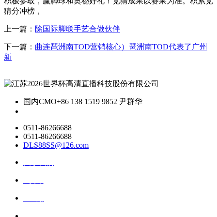
积极参取，赢脚球和奥秘好礼！竞猜成果以赛果为准。积累竞
猜分冲榜，
上一篇：
除国际脚联手艺合做伙伴
下一篇：
曲连琶洲南TOD营销核心）琶洲南TOD代表了广州
新
国内CMO
+86 138 1519 9852 尹群华
0511-86266688
0511-86266688
DLS88SS@126.com
关于我们
ai资讯
ai应用
联系我们